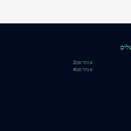
לים
א נתר סמ2
א נתר סמ4