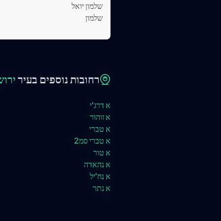
שלמון יואל
שלמון
רחובות נוספים בעיר
ירוש
א דרג'י
א זוהור
א טברי
א טברי סמ2
א טור
א נהאדה
א נח'יל
א נתר