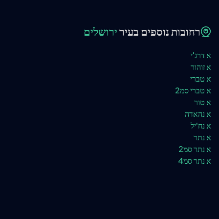
רחובות נוספים בעיר
ירושלים
א דרג'י
א זוהור
א טברי
א טברי סמ2
א טור
א נהאדה
א נח'יל
א נתר
א נתר סמ2
א נתר סמ4