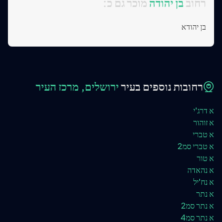
:רחוב
בן יהודה
מוכר גם כ
בן יהודא
רחובות נוספים בעיר
ירושלים, מרכז העיר
א דרג'י
א זוהור
א טברי
א טברי סמ2
א טור
א נהאדה
א נח'יל
א נתר
א נתר סמ2
א נתר סמ4