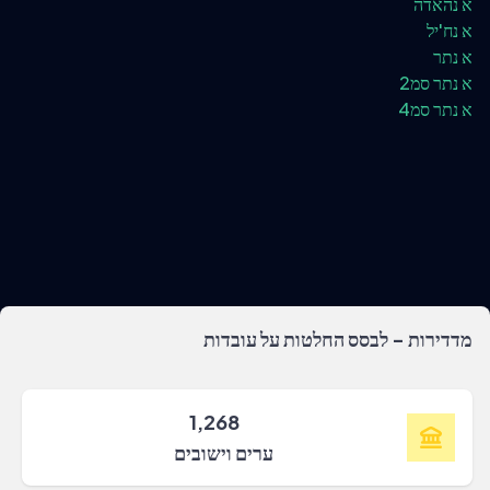
א נהאדה
א נח'יל
א נתר
א נתר סמ2
א נתר סמ4
מדדירות - לבסס החלטות על עובדות
1,268
ערים וישובים