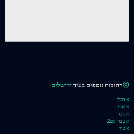
רחובות נוספים בעיר
ירושלים
א דרג'י
א זוהור
א טברי
א טברי סמ2
א טור