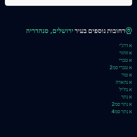
רחובות נוספים בעיר
ירושלים, סנהדריה
א דרג'י
א זוהור
א טברי
א טברי סמ2
א טור
א נהאדה
א נח'יל
א נתר
א נתר סמ2
א נתר סמ4