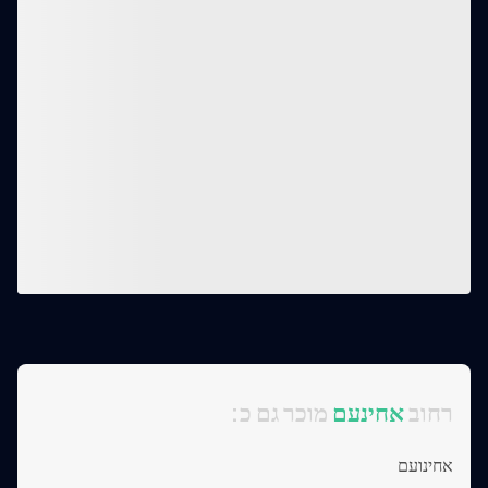
:רחוב
אחינעם
מוכר גם כ
אחינועם