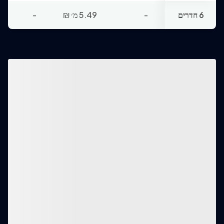
6 חדרים
-
5.49 מ׳
₪
-