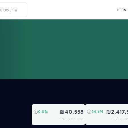
עיר, שכונה
אודות
₪
40,558
₪
2,417
0.0
%
24.6
%
מוצע לקניה
מחיר ממוצע למ"ר