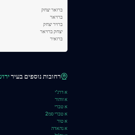
ברואר יצחק
ברויאר
ברויר יצחק
יצחק ברויאר
ברואיר
רחובות נוספים בעיר
ירוש
א דרג'י
א זוהור
א טברי
א טברי סמ2
א טור
א נהאדה