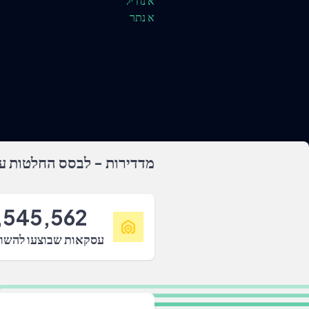
א נח'יל
א נתר
מדדירות - לבסס החלטות על
,545,562
עסקאות שבוצעו להשו