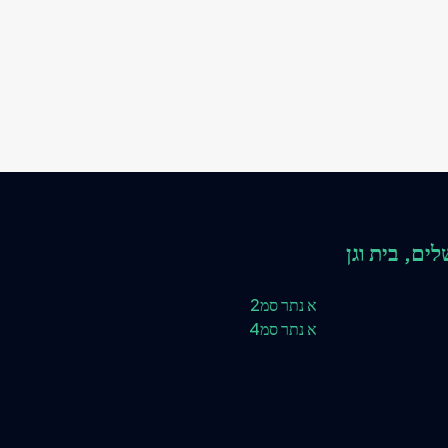
לים, בית וגן
א נתר סמ2
א נתר סמ4