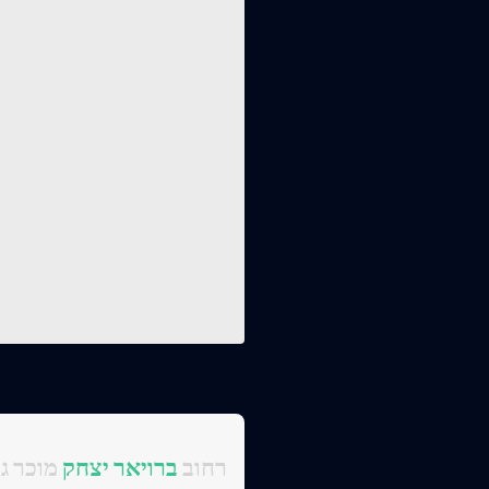
:רחוב
ברויאר יצחק
מוכר גם