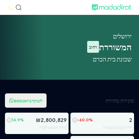
ירושלים
המשוררת
רחוב
שכונת בית הכרם
סקירה מהירה
לשתף בוואטסאפ
₪
2,800,829
2
14.9
%
-60.0
%
דירות ובתים שנמכרו
מחיר ממוצע לקניה