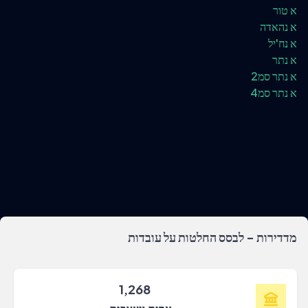
א טור
א נהאדה
א נח'יל
א נתר
א נתר סמ2
א נתר סמ4
מדדירות - לבסס החלטות על עובדות
1,268