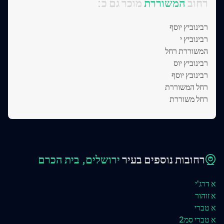
:רחוב
המשוררת
מוכר גם כ
רבינוביץ יוסף
רבינוביץ י
המשוררת רחל
רבינוביץ יוס
רבינובץ יוסף
רחל המשוררת
רחל משוררת
רחובות נוספים בעיר
ירושלים, בית הכרם
א דרג'י
א זוהור
א טברי
א טברי סמ2