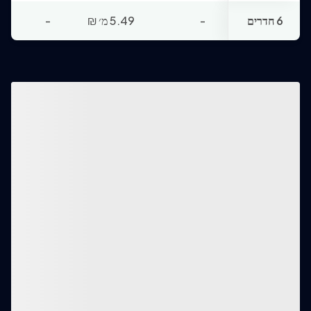
6 חדרים
-
5.49 מ׳
₪
-