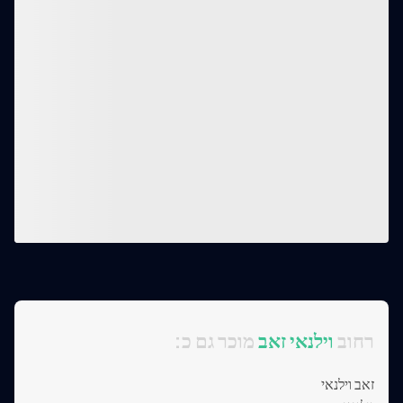
:רחוב
וילנאי זאב
מוכר גם כ
זאב וילנאי