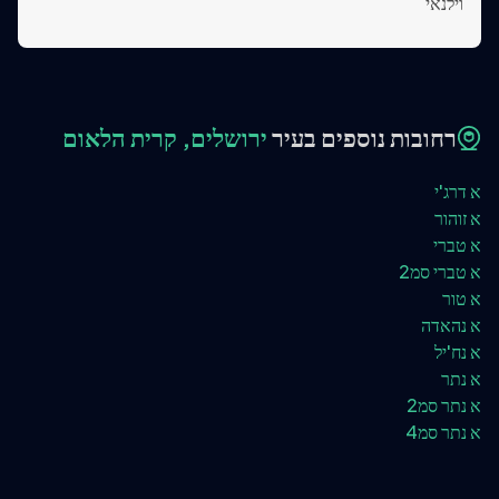
וילנאי
רחובות נוספים בעיר
ירושלים, קרית הלאום
א דרג'י
א זוהור
א טברי
א טברי סמ2
א טור
א נהאדה
א נח'יל
א נתר
א נתר סמ2
א נתר סמ4