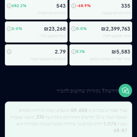
543
335
682.2
%
-68.9
%
דירות ובתים שנמכרו
דירות ובתים למכירה
₪
23,268
₪
2,399,763
0.0
%
0.0
%
מחיר ממוצע לקניה
מחיר ממוצע למ"ר
2.79
₪
5,583
5.1
%
מחיר שכירות מבוקש ממוצע
התשואה הממוצעת בעיר
הידעת? נקודות שחשוב להכיר
בעיר
יבנה
יש בסה״כ כ-
59,658
תושבים, כמות הדירות והבתים
שנמכרו בעיר ב-12 חודשים האחרונים עומדת על
335
, בשנה שעברה
נמכרו
1,076
דירות ובתים כך שירידה בפועל בכמות המכירות היא
68.87