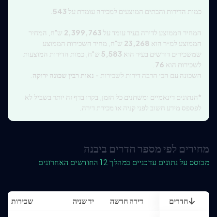
כמות הדירות והבתים המוצעים למכירה עומדת על
543
.
המחיר הממוצע לדירה בעיר עומד על
2,399,763
ש"ח, המחיר
הממוצע למ״ר הוא
23,268
ש"ח, מחיר השכירות הממוצע
שמשכירים דורשים בעיר הוא
5,583
ש"ח, כמות הדירות המוצעות
לשכירות הוא
76
.
השכונה עם הכי הרבה דירות לשכירות -
נאות רבין שכונה ירוקה
.
*הנתונים דינאמיים ומשתנים כל הזמן, בקרו בדף זה יותר בשביל לא
לפספס מידע חשוב לפני קניה או מכירת דירה.
מחירים לפי מספר חדרים ביבנה
מבוסס על נתונים עדכניים במהלך 12 החודשים האחרונים
חדרים
דירה חדשה
יד שניה
שכירות