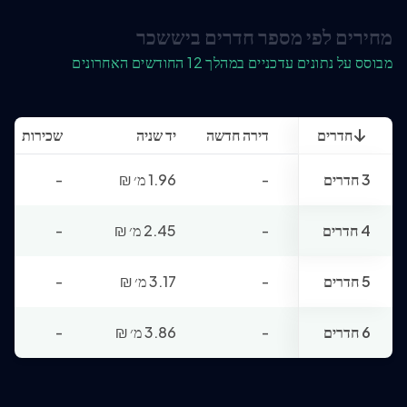
מחירים לפי מספר חדרים ביששכר
מבוסס על נתונים עדכניים במהלך 12 החודשים האחרונים
חדרים
דירה חדשה
יד שניה
שכירות
3 חדרים
-
1.96 מ׳
₪
-
4 חדרים
-
2.45 מ׳
₪
-
5 חדרים
-
3.17 מ׳
₪
-
6 חדרים
-
3.86 מ׳
₪
-