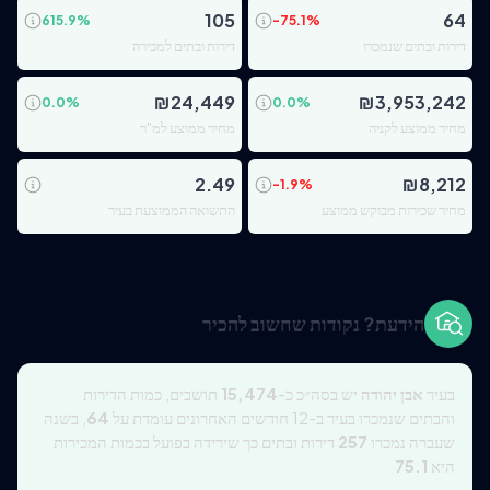
105
64
615.9
%
-75.1
%
דירות ובתים שנמכרו
דירות ובתים למכירה
₪
24,449
₪
3,953,242
0.0
%
0.0
%
מחיר ממוצע לקניה
מחיר ממוצע למ"ר
2.49
₪
8,212
-1.9
%
מחיר שכירות מבוקש ממוצע
התשואה הממוצעת בעיר
הידעת? נקודות שחשוב להכיר
בעיר
אבן יהודה
יש בסה״כ כ-
15,474
תושבים, כמות הדירות
והבתים שנמכרו בעיר ב-12 חודשים האחרונים עומדת על
64
, בשנה
שעברה נמכרו
257
דירות ובתים כך שירידה בפועל בכמות המכירות
היא
75.1