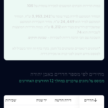
כמות הדירות והבתים המוצעים למכירה עומדת על
105
.
המחיר הממוצע לדירה בעיר עומד על
3,953,242
ש"ח, המחיר
הממוצע למ״ר הוא
24,449
ש"ח, מחיר השכירות הממוצע
שמשכירים דורשים בעיר הוא
8,212
ש"ח, כמות הדירות המוצעות
לשכירות הוא
74
.
השכונה עם הכי הרבה דירות לשכירות -
שכונת ותיקים
.
*הנתונים דינאמיים ומשתנים כל הזמן, בקרו בדף זה יותר בשביל לא
לפספס מידע חשוב לפני קניה או מכירת דירה.
מחירים לפי מספר חדרים באבן יהודה
מבוסס על נתונים עדכניים במהלך 12 החודשים האחרונים
חדרים
דירה חדשה
יד שניה
שכירות