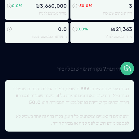
₪
3,660,000
3
0.0
%
-50.0
%
דירות ובתים שנמכרו
מחיר ממוצע לקניה
0.0
₪
21,363
0.0
%
מחיר ממוצע למ"ר
התשואה הממוצעת בעיר
הידעת? נקודות שחשוב להכיר
בעיר
נטע
יש בסה״כ כ-
986
תושבים, כמות הדירות והבתים שנמכרו
בעיר ב-12 חודשים האחרונים עומדת על
3
, בשנה שעברה נמכרו
6
דירות ובתים כך שירידה בפועל בכמות המכירות היא
50.0
*הנתונים דינאמיים ומשתנים כל הזמן, בקרו בדף זה יותר בשביל לא
לפספס מידע חשוב לפני קניה או מכירת דירה.