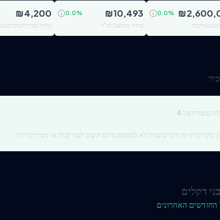
₪
4,200
₪
10,493
₪
2,600,
0.0
%
0.0
%
מוצע לקניה
מחיר ממוצע למ"ר
מחיר שכירות מבוקש מ
יר
רה עומדת על
4
.
, בקרו בדף זה יותר בשביל לא לפספס מידע חשוב לפני קניה או מכירת דירה.
ני דקלים