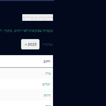
רחובות מובילים
בכמות עסקאות לפי רחוב. מקור: ר
שמשית
2023
רחוב
צורן
יובלים
גרניט
גזית