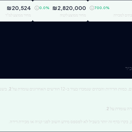
₪
20,524
₪
2,820,000
0.0
%
700.0
%
ובתים למכירה
מחיר ממוצע לקניה
מחיר ממוצע למ"ר
יר
ות הדירות והבתים שנמכרו בעיר ב-12 חודשים האחרונים עומדת על
2
, בשנ
רה עומדת על
2
.
, בקרו בדף זה יותר בשביל לא לפספס מידע חשוב לפני קניה או מכירת דירה.