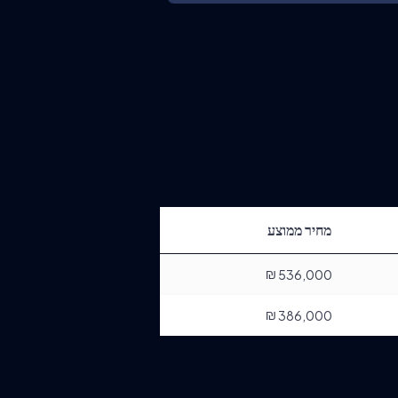
מחיר ממוצע
₪
536,000
₪
386,000