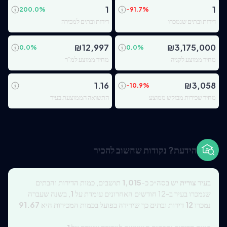
1
1
200.0
%
-91.7
%
דירות ובתים שנמכרו
דירות ובתים למכירה
₪
12,997
₪
3,175,000
0.0
%
0.0
%
מחיר ממוצע לקניה
מחיר ממוצע למ"ר
1.16
₪
3,058
-10.9
%
מחיר שכירות מבוקש ממוצע
התשואה הממוצעת בעיר
הידעת? נקודות שחשוב להכיר
בעיר
צורית
יש בסה״כ כ-
1,015
תושבים, כמות הדירות והבתים
שנמכרו בעיר ב-12 חודשים האחרונים עומדת על
1
, בשנה שעברה
נמכרו
12
דירות ובתים כך שירידה בפועל בכמות המכירות היא
91.67