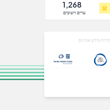
1,268
ערים וישובים
ורות מידע אמינים