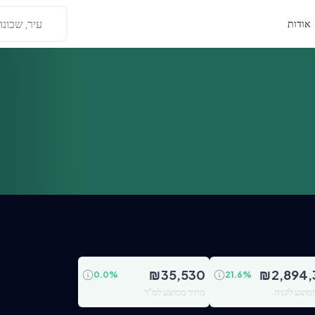
עיר, שכונה
אודות
₪
35,530
₪
2,894,
0.0
%
21.6
%
מוצע לקניה
מחיר ממוצע למ"ר