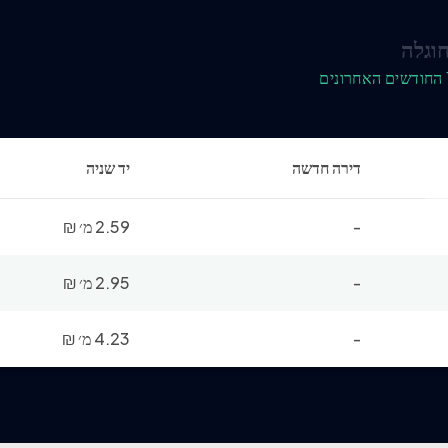
וגלה
דירה חדשה
יד שניה
-
2.59 מ׳
₪
-
2.95 מ׳
₪
-
4.23 מ׳
₪