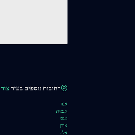
רחובות נוספים בעיר
צור 
אגוז
אגמית
אגס
אורן
אלה