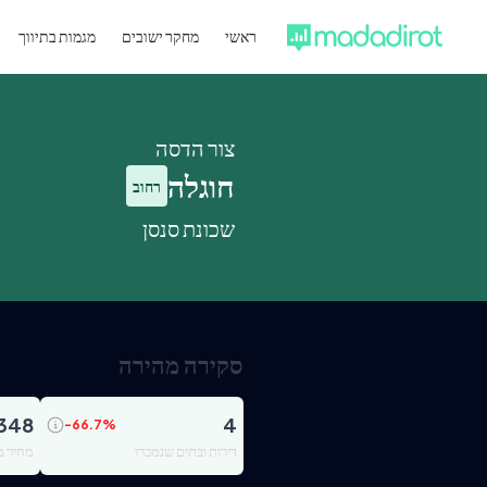
ראשי
מחקר ישובים
מגמות בתיווך
צור הדסה
חוגלה
רחוב
שכונת סנסן
סקירה מהירה
348
4
-66.7
%
דירות ובתים שנמכרו
מחיר מ