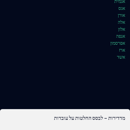
אגמית
אגס
אורן
אלה
אלון
אנפה
אפרסמון
ארז
אשד
מדדירות - לבסס החלטות על עובדות